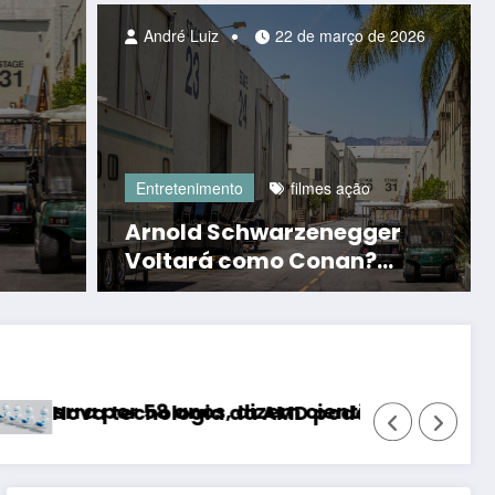
engajamento, segundo ex-
André Luiz
22 de março de 2026
funcionários
TECNOLOGIA
Crypto.com demit
equipe em aposta
Entretenimento
filmes ação
uro
em inteligência art
Arnold Schwarzenegger
Consulte mais informação
Voltará como Conan?
Preparações, Desafios e
Futuro do Filme
era dos computadores
Como os Hormônios Controlam Nossas Emo