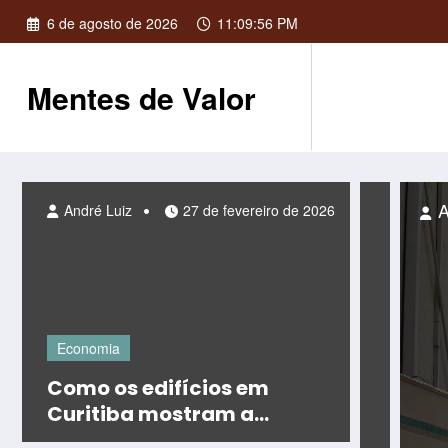
Pular
6 de agosto de 2026
11:09:58 PM
para
o
conteúdo
Mentes de Valor
ço de 2026
André
André Luiz
27 de fevereiro de 2026
Economia
Como os edifícios em
Curitiba mostram a
modernidade urbana, da