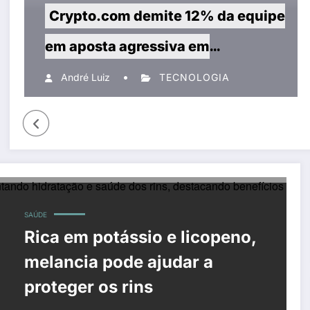
Crypto.com demite 12% da equipe
em aposta agressiva em
inteligência artificial
André Luiz
TECNOLOGIA
SAÚDE
Rica em potássio e licopeno,
melancia pode ajudar a
proteger os rins