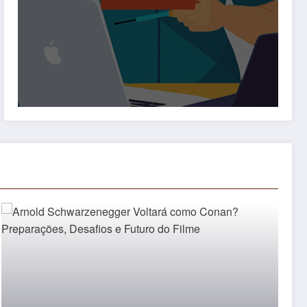
Competição A indústria das redes sociais tem
atravessado um período de intensa…