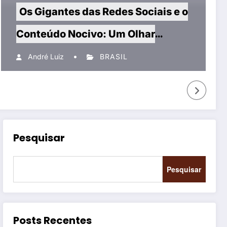
Os Gigantes das Redes Sociais e o
Conteúdo Nocivo: Um Olhar
Crítico
André Luiz
BRASIL
Pesquisar
Pesquisar
Posts Recentes