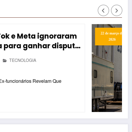
Arnold Schwarzenegger Vo
como Conan? Preparações
Desafios e Futuro do Filme
André Luiz
Entretenimento
O Anúncio Surpreendente: Arnold e seu Retor
Conan No…