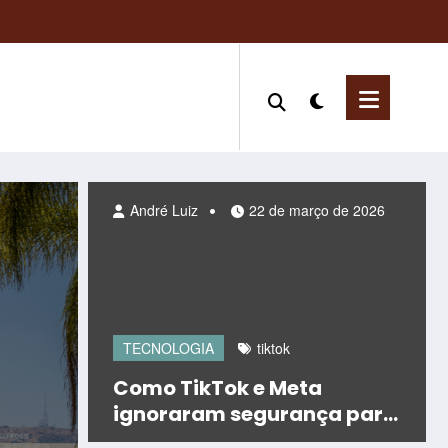
André Luiz
21 de março de 2026
André Luiz
22 de março de 2026
TECNOLOGIA
tiktok
Como TikTok e Meta
ignoraram segurança para
ganhar disputa por