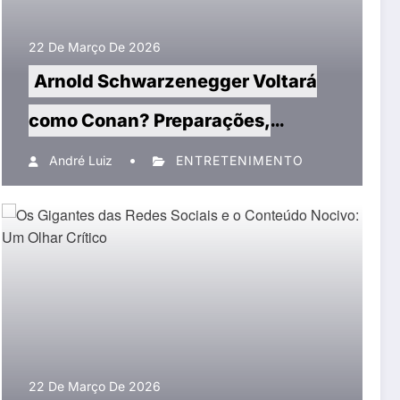
22 De Março De 2026
Arnold Schwarzenegger Voltará
como Conan? Preparações,
Desafios e Futuro do Filme
André Luiz
ENTRETENIMENTO
22 De Março De 2026