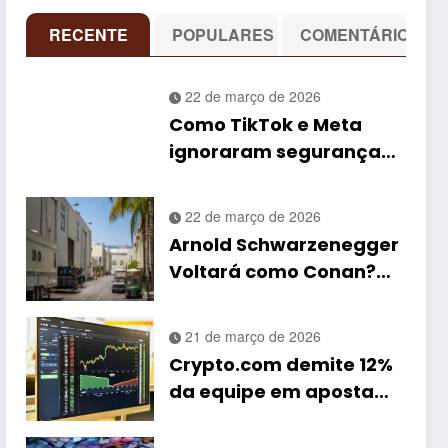
RECENTE
POPULARES
COMENTÁRIO
22 de março de 2026
21 de março de
ltará
Como TikTok e Meta
2026
,
ignoraram segurança
para ganhar disputa
por engajamento,
22 de março de 2026
segundo ex-
Arnold Schwarzenegger
funcionários
Voltará como Conan?
no como
Preparações, Desafios e
Futuro do Filme
21 de março de 2026
Crypto.com demite 12%
da equipe em aposta
agressiva em
inteligência artificial