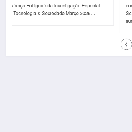
cial ·
como Conan No início de 2023, Arnold
26…
Schwarzenegger fez um anúncio que
surpreendeu…