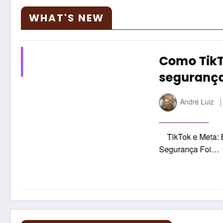
WHAT'S NEW
22 de março de
gnoraram
2026
r disputa
undo ex-
lam Que