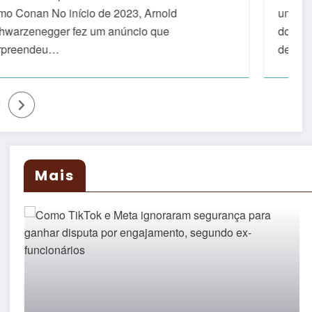
uma das principais exchanges de criptomoedas
do mundo, anunciou recentemente a demissão
de…
Mais