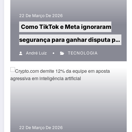
22 De Março De 2026
Como TikTok e Meta ignoraram
segurança para ganhar disputa por
engajamento, segundo ex-
André Luiz
TECNOLOGIA
funcionários
22 De Março De 2026